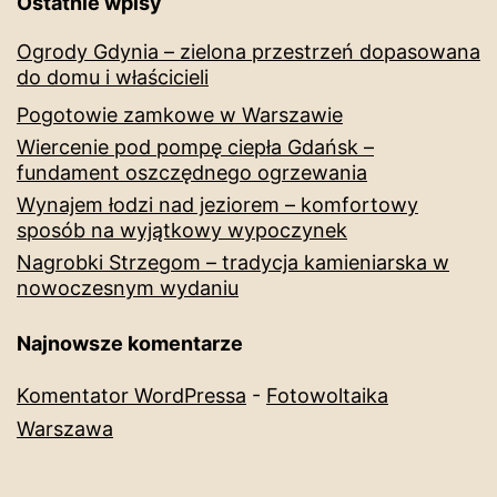
Ostatnie wpisy
Ogrody Gdynia – zielona przestrzeń dopasowana
do domu i właścicieli
Pogotowie zamkowe w Warszawie
Wiercenie pod pompę ciepła Gdańsk –
fundament oszczędnego ogrzewania
Wynajem łodzi nad jeziorem – komfortowy
sposób na wyjątkowy wypoczynek
Nagrobki Strzegom – tradycja kamieniarska w
nowoczesnym wydaniu
Najnowsze komentarze
Komentator WordPressa
-
Fotowoltaika
Warszawa