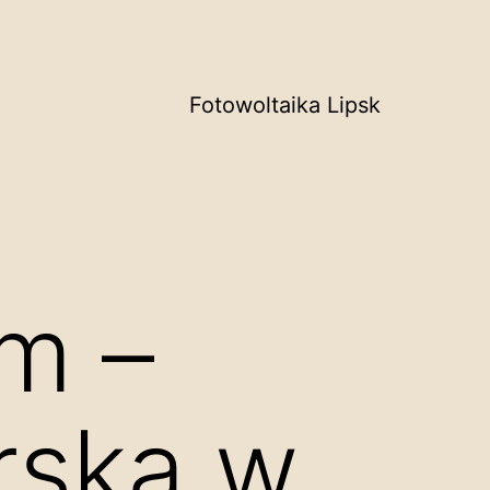
Fotowoltaika Lipsk
m –
rska w