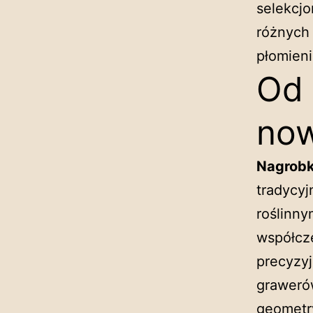
selekcj
różnych 
płomien
Od 
now
Nagrobk
tradycy
roślinny
współcze
precyzyj
graweró
geometry