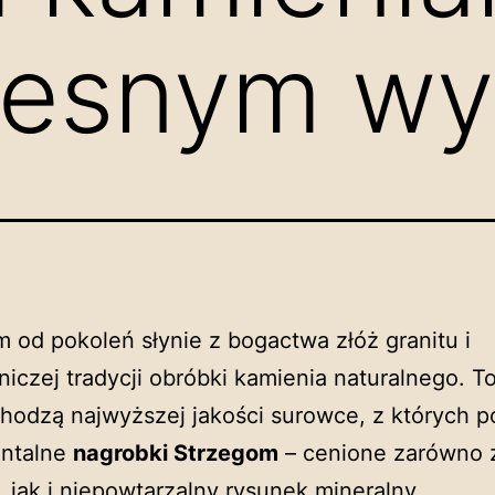
esnym wy
 od pokoleń słynie z bogactwa złóż granitu i
niczej tradycji obróbki kamienia naturalnego. T
hodzą najwyższej jakości surowce, z których p
ntalne
nagrobki Strzegom
– cenione zarówno 
, jak i niepowtarzalny rysunek mineralny.