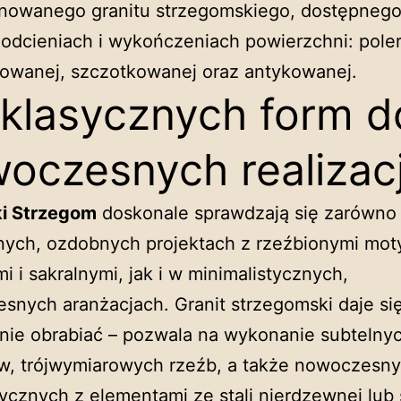
onowanego granitu strzegomskiego, dostępneg
odcieniach i wykończeniach powierzchni: pole
iowanej, szczotkowanej oraz antykowanej.
klasycznych form d
oczesnych realizacj
i Strzegom
doskonale sprawdzają się zarówno
jnych, ozdobnych projektach z rzeźbionymi mo
mi i sakralnymi, jak i w minimalistycznych,
snych aranżacjach. Granit strzegomski daje si
nie obrabiać – pozwala na wykonanie subtelny
w, trójwymiarowych rzeźb, a także nowoczesny
cznych z elementami ze stali nierdzewnej lub 