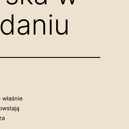
daniu
o właśnie
owstają
za