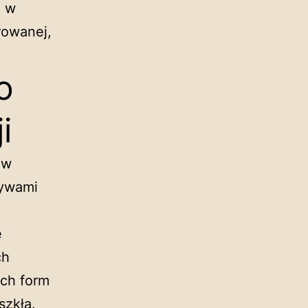
o w
rowanej,
o
i
 w
tywami
ę
ch
ch form
szkła.