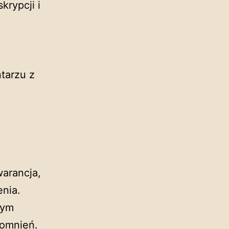
krypcji i
ntarzu z
warancja,
enia.
zym
pomnień.