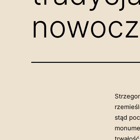
nowocz
Strzegom
rzemieśl
stąd poc
monume
trwałość