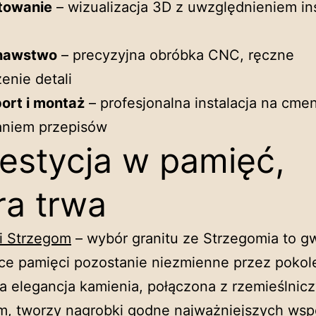
towanie
– wizualizacja 3D z uwzględnieniem ins
nawstwo
– precyzyjna obróbka CNC, ręczne
enie detali
ort i montaż
– profesjonalna instalacja na cme
niem przepisów
estycja w pamięć,
ra trwa
i Strzegom
– wybór granitu ze Strzegomia to g
ce pamięci pozostanie niezmienne przez pokol
a elegancja kamienia, połączona z rzemieślnic
m, tworzy nagrobki godne najważniejszych ws