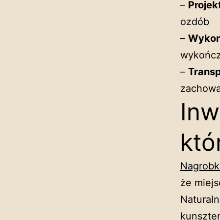
–
Projek
ozdób
–
Wyko
wykończ
–
Transp
zachowa
Inw
któ
Nagrobk
że miejs
Naturaln
kunszte