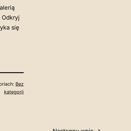
alerią
. Odkryj
yka się
oriach:
Bez
kategorii