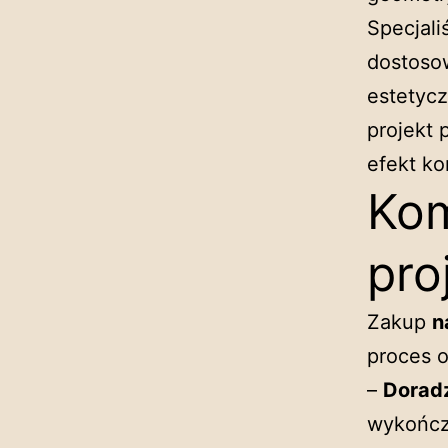
Specjali
dostosow
estetycz
projekt 
efekt ko
Kom
pro
Zakup
n
proces 
–
Dorad
wykończ