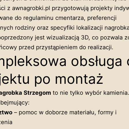
ści z awnagrobki.pl przygotowują projekty indy
ane do regulaminu cmentarza, preferencji
nych rodziny oraz specyfiki lokalizacji nagrobk
poprzedzony jest wizualizacją 3D, co pozwala 
ńcowy przed przystąpieniem do realizacji.
pleksowa obsługa 
jektu po montaż
agrobka Strzegom
to nie tylko wybór kamienia.
obejmujący:
ztwo
– pomoc w doborze materiału, formy i
enia