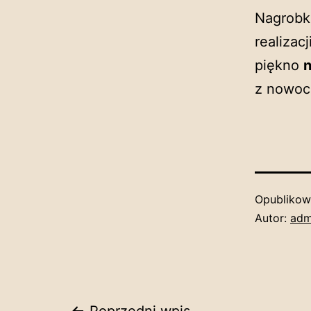
Nagrobki
realizac
piękno
z nowoc
Opubliko
Autor:
adm