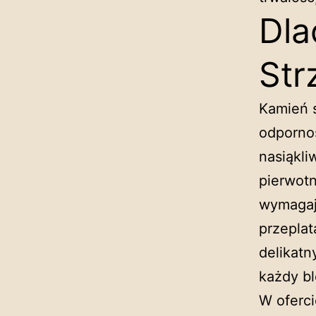
Dla
Str
Kamień s
odpornoś
nasiąkli
pierwotn
wymagaj
przeplat
delikatn
każdy bl
W oferc