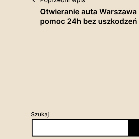
Nawigacja
Poprzedni wpis
Otwieranie auta Warszawa 
wpisu
pomoc 24h bez uszkodzeń
Szukaj