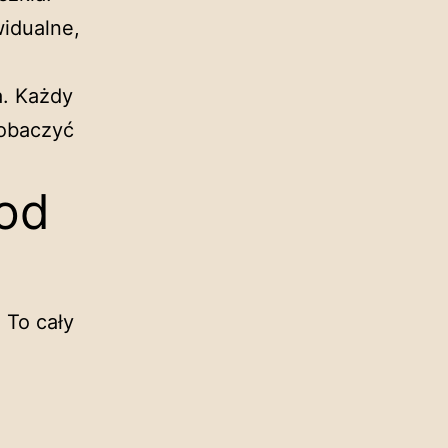
widualne,
a. Każdy
zobaczyć
od
 To cały