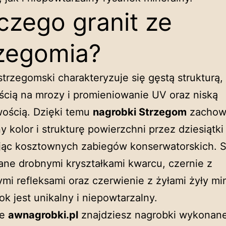
czego granit ze
zegomia?
trzegomski charakteryzuje się gęstą strukturą,
cią na mrozy i promieniowanie UV oraz niską
wością. Dzięki temu
nagrobki Strzegom
zachow
y kolor i strukturę powierzchni przez dziesiątki 
ąc kosztownych zabiegów konserwatorskich. S
ane drobnymi kryształkami kwarcu, czernie z
ymi refleksami oraz czerwienie z żyłami żyły mi
ok jest unikalny i niepowtarzalny.
ie
awnagrobki.pl
znajdziesz nagrobki wykonan