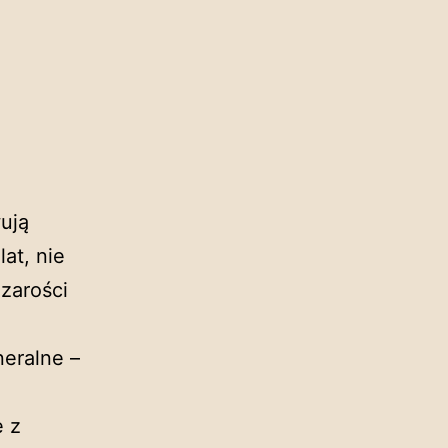
ują
lat, nie
zarości
neralne –
e z