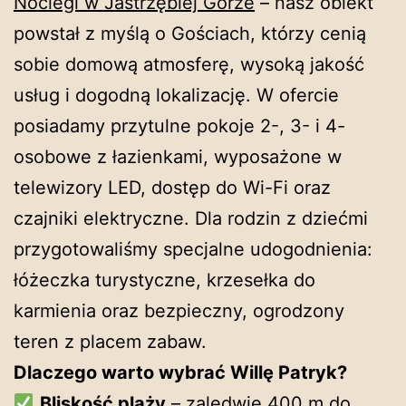
Noclegi w Jastrzębiej Górze
– nasz obiekt
powstał z myślą o Gościach, którzy cenią
sobie domową atmosferę, wysoką jakość
usług i dogodną lokalizację. W ofercie
posiadamy przytulne pokoje 2-, 3- i 4-
osobowe z łazienkami, wyposażone w
telewizory LED, dostęp do Wi-Fi oraz
czajniki elektryczne. Dla rodzin z dziećmi
przygotowaliśmy specjalne udogodnienia:
łóżeczka turystyczne, krzesełka do
karmienia oraz bezpieczny, ogrodzony
teren z placem zabaw.
Dlaczego warto wybrać Willę Patryk?
Bliskość plaży
– zaledwie 400 m do