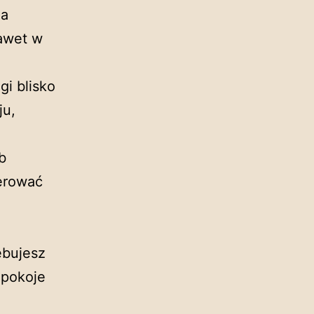
za
awet w
gi blisko
ju,
b
erować
ebujesz
 pokoje