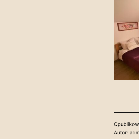
Opubliko
Autor:
adm