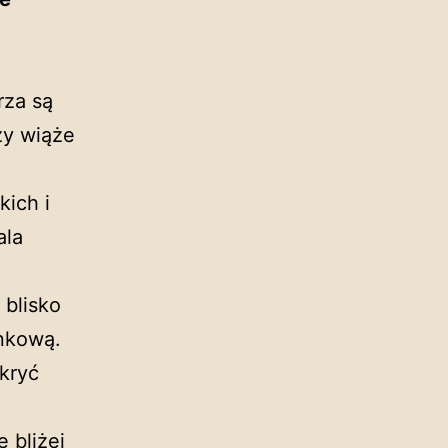
rza są
ży wiąże
kich i
ala
blisko
ynkową.
kryć
 bliżej