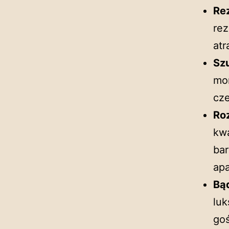
Re
rez
atr
Sz
mor
cze
Ro
kw
bar
ap
Bą
lu
goś