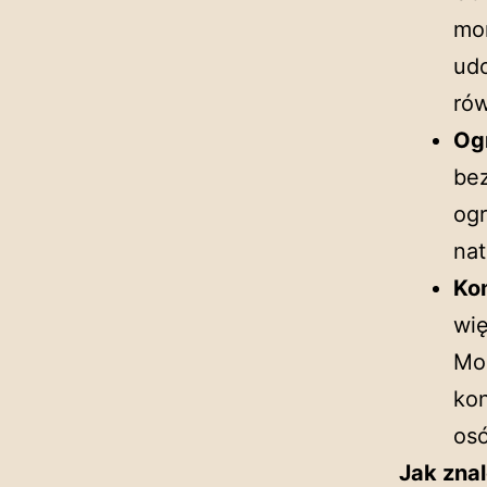
mor
udo
ró
Og
bez
ogr
nat
Ko
wię
Moż
kon
os
Jak znal