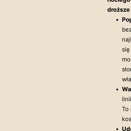
droższe
Pop
bez
naj
się
moż
sło
wła
Wa
lin
To 
kos
Udo