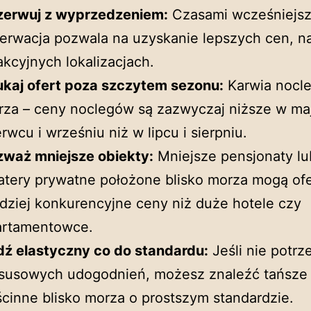
zerwuj z wyprzedzeniem:
Czasami wcześniejs
erwacja pozwala na uzyskanie lepszych cen, n
akcyjnych lokalizacjach.
ukaj ofert poza szczytem sezonu:
Karwia nocle
za – ceny noclegów są zazwyczaj niższe w ma
rwcu i wrześniu niż w lipcu i sierpniu.
zważ mniejsze obiekty:
Mniejsze pensjonaty lu
atery prywatne położone blisko morza mogą of
dziej konkurencyjne ceny niż duże hotele czy
artamentowce.
dź elastyczny co do standardu:
Jeśli nie potrz
ksusowych udogodnień, możesz znaleźć tańsze
cinne blisko morza o prostszym standardzie.