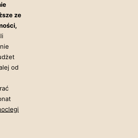
ie
ższe ze
mości,
li
bnie
udżet
alej od
rać
onat
noclegi