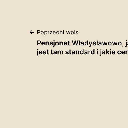
Nawigacja
Poprzedni wpis
Pensjonat Władysławowo, j
wpisu
jest tam standard i jakie ce