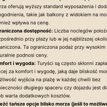
za oferują wyższy standard wyposażenia i do
godnienia, takie jak balkony z widokiem na mo
wnież wpływa na cenę.
raniczona dostępność:
Liczba noclegów położ
pośrednio przy plaży lub w jej najbliższej okoli
aniczona. Ta ograniczona podaż przy wysokim
uralnie podnosi ceny.
mfort i wygoda:
Turyści są często skłonni zapła
cej za komfort i wygodę, jaką daje bliskość mo
liwość wyjścia na plażę w każdej chwili bez
ieczności długiego spaceru czy dojazdu jest dl
ób warta dodatkowych kosztów.
eźć tańsze opcje blisko morza (jeśli to możliw