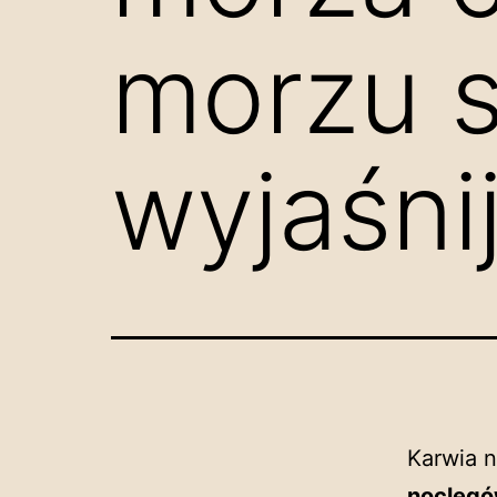
morzu s
wyjaśni
Karwia n
noclegó