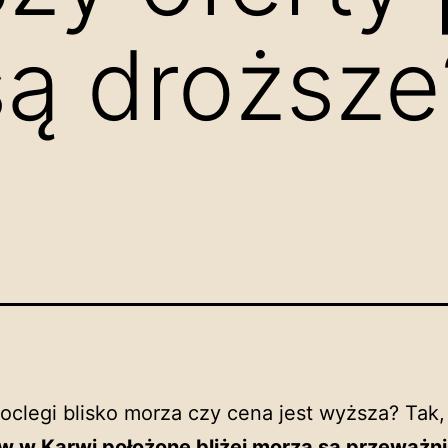
ą droższe
j
oclegi blisko morza czy cena jest wyższa? Tak
w w Karwi położone bliżej morza są przeważn