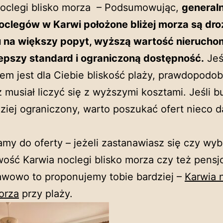
noclegi blisko morza – Podsumowując,
generaln
noclegów w Karwi położone bliżej morza są dro
 na większy popyt, wyższą wartość nierucho
lepszy standard i ograniczoną dostępność.
Jeś
tem jest dla Ciebie bliskość plaży, prawdopodo
 musiał liczyć się z wyższymi kosztami. Jeśli b
dziej ograniczony, warto poszukać ofert nieco d
my do oferty – jeżeli zastanawiasz się czy wyb
ość Karwia noclegi blisko morza czy też pensj
awowo to proponujemy tobie bardziej –
Karwia 
orza
przy plaży.