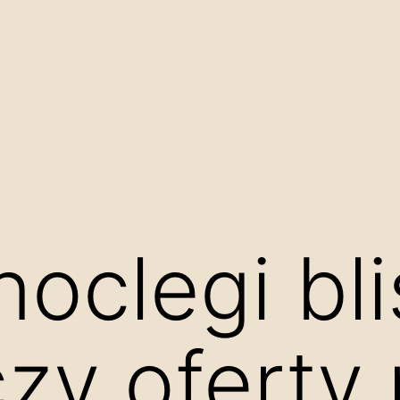
noclegi bl
zy oferty 