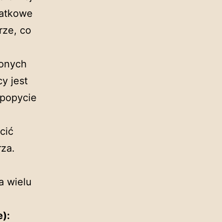
datkowe
rze, co
onych
cy jest
 popycie
cić
rza.
a wielu
e):