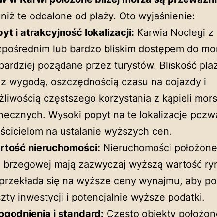
niż te oddalone od plaży. Oto wyjaśnienie:
yt i atrakcyjność lokalizacji:
Karwia Noclegi z
pośrednim lub bardzo bliskim dostępem do mo
bardziej pożądane przez turystów. Bliskość pla
 z wygodą, oszczędnością czasu na dojazdy i
liwością częstszego korzystania z kąpieli mors
necznych. Wysoki popyt na te lokalizacje pozw
ścicielom na ustalanie wyższych cen.
rtość nieruchomości:
Nieruchomości położone 
ii brzegowej mają zazwyczaj wyższą wartość r
przekłada się na wyższe ceny wynajmu, aby po
zty inwestycji i potencjalnie wyższe podatki.
godnienia i standard:
Często obiekty położone