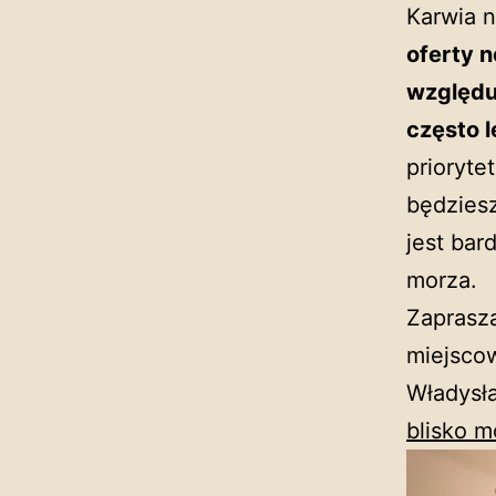
Karwia 
oferty 
względu
często 
prioryte
będziesz
jest bar
morza.
Zaprasza
miejscow
Władysł
blisko m