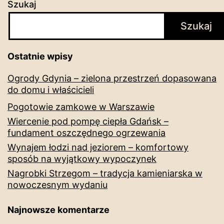
Szukaj
Szukaj
Ostatnie wpisy
Ogrody Gdynia – zielona przestrzeń dopasowana
do domu i właścicieli
Pogotowie zamkowe w Warszawie
Wiercenie pod pompę ciepła Gdańsk –
fundament oszczędnego ogrzewania
Wynajem łodzi nad jeziorem – komfortowy
sposób na wyjątkowy wypoczynek
Nagrobki Strzegom – tradycja kamieniarska w
nowoczesnym wydaniu
Najnowsze komentarze