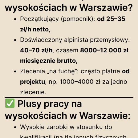
wysokościach w Warszawie?
Początkujący (pomocnik):
od 25–35
zł/h netto
,
Doświadczony alpinista przemysłowy:
40–70 zł/h
, czasem
8000–12 000 zł
miesięcznie brutto
,
Zlecenia „na fuchę”: często płatne
od
projektu
, np. 1000–4000 zł za jedno
zlecenie.
Plusy pracy na
wysokościach w Warszawie:
Wysokie zarobki w stosunku do
kwalifikacji (na tle innych fizycznych