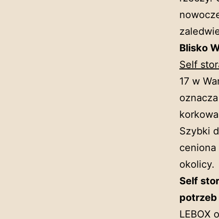
nowocze
zaledwie
Blisko 
Self sto
17 w War
oznacza
korkowan
Szybki d
ceniona 
okolicy.
Self st
potrzeb
LEBOX o