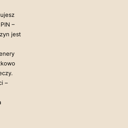
kujesz
 PIN –
zyn jest
tenery
tkowo
eczy.
i –
a