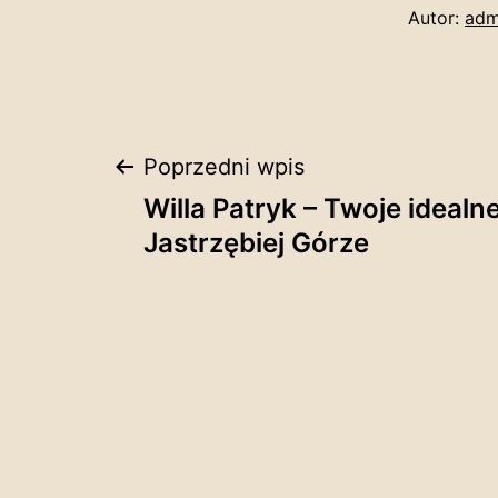
Autor:
adm
Nawigacja
Poprzedni wpis
Willa Patryk – Twoje idealn
wpisu
Jastrzębiej Górze