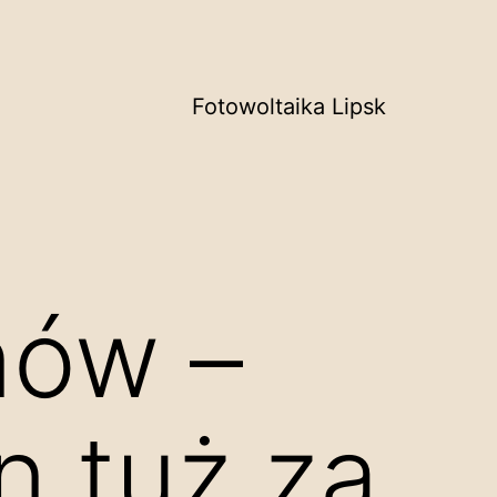
Fotowoltaika Lipsk
nów –
 tuż za