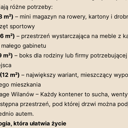
ają różne potrzeby:
3 m²)
– mini magazyn na rowery, kartony i drob
zęt sportowy
(6 m²)
– przestrzeń wystarczająca na meble z k
 małego gabinetu
9 m²)
– boks dla rodziny lub firmy potrzebującej
jsca
(12 m²)
– największy wariant, mieszczący wyp
ego mieszkania
rage Wilanów – Każdy kontener to sucha, wenty
stępna przestrzeń, pod której drzwi można po
ednio autem.
gia, która ułatwia życie