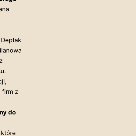
ana
. Deptak
Wilanowa
z
su.
ji,
 firm z
any do
 które