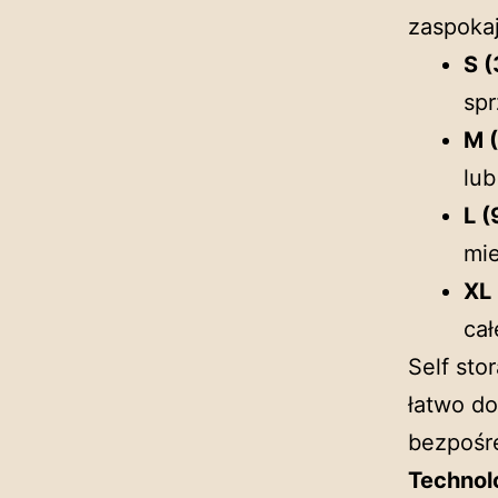
zaspokaj
S (
spr
M 
lub
L (
mie
XL 
cał
Self sto
łatwo do
bezpośr
Technolo