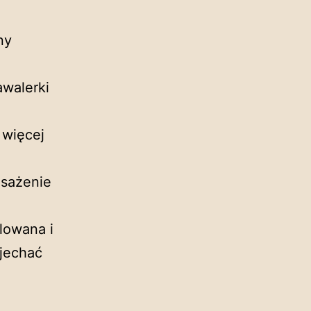
ny
awalerki
 więcej
osażenie
lowana i
djechać