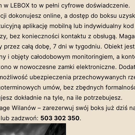
 w LEBOX to w pełni cyfrowe doświadczenie.
ji dokonujesz online, a dostęp do boksu uzys
tuicyjną aplikację mobilną lub indywidualny kod
zy, bez konieczności kontaktu z obsługą. Maga
 przez całą dobę, 7 dni w tygodniu. Obiekt jest
ny i objęty całodobowym monitoringiem, a kon
ono w nowoczesne zamki elektroniczne. Doda
e możliwość ubezpieczenia przechowywanych rz
goterminowych umów, bez zbędnych formalnośc
esz dokładnie na tyle, na ile potrzebujesz.
rage Wilanów – zarezerwuj swój boks już dziś n
lub zadzwoń:
503 302 350
.