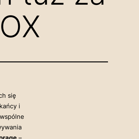
BOX
ch się
kańcy i
o wspólne
wywania
torage
–