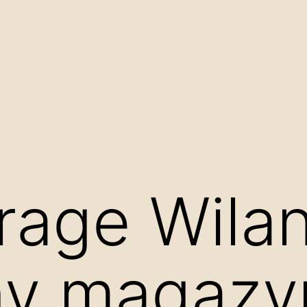
orage Wila
y magazyn