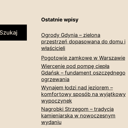
Ostatnie wpisy
Szukaj
Ogrody Gdynia – zielona
przestrzeń dopasowana do domu i
właścicieli
Pogotowie zamkowe w Warszawie
Wiercenie pod pompę ciepła
Gdańsk – fundament oszczędnego
ogrzewania
Wynajem łodzi nad jeziorem –
komfortowy sposób na wyjątkowy
wypoczynek
Nagrobki Strzegom – tradycja
kamieniarska w nowoczesnym
wydaniu