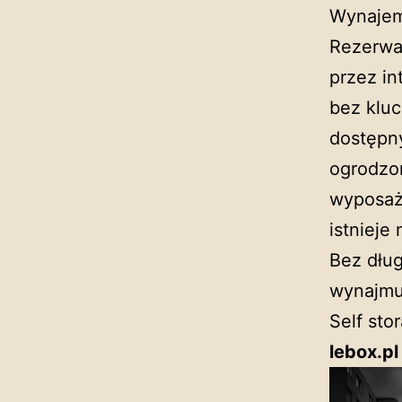
Wynajem
Rezerwac
przez in
bez kluc
dostępny
ogrodzo
wyposaż
istniej
Bez dłu
wynajmuj
Self sto
lebox.pl