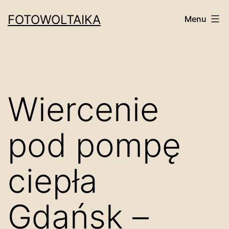
Przejdź
FOTOWOLTAIKA
Menu
do
treści
Wiercenie
pod pompę
ciepła
Gdańsk –