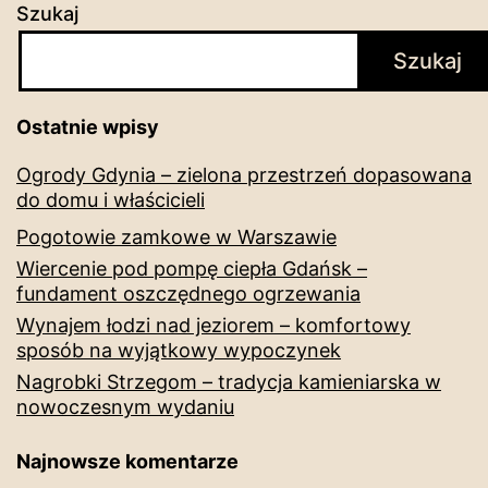
Szukaj
Szukaj
Ostatnie wpisy
Ogrody Gdynia – zielona przestrzeń dopasowana
do domu i właścicieli
Pogotowie zamkowe w Warszawie
Wiercenie pod pompę ciepła Gdańsk –
fundament oszczędnego ogrzewania
Wynajem łodzi nad jeziorem – komfortowy
sposób na wyjątkowy wypoczynek
Nagrobki Strzegom – tradycja kamieniarska w
nowoczesnym wydaniu
Najnowsze komentarze