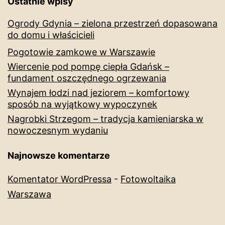
Ostatnie wpisy
Ogrody Gdynia – zielona przestrzeń dopasowana
do domu i właścicieli
Pogotowie zamkowe w Warszawie
Wiercenie pod pompę ciepła Gdańsk –
fundament oszczędnego ogrzewania
Wynajem łodzi nad jeziorem – komfortowy
sposób na wyjątkowy wypoczynek
Nagrobki Strzegom – tradycja kamieniarska w
nowoczesnym wydaniu
Najnowsze komentarze
Komentator WordPressa
-
Fotowoltaika
Warszawa