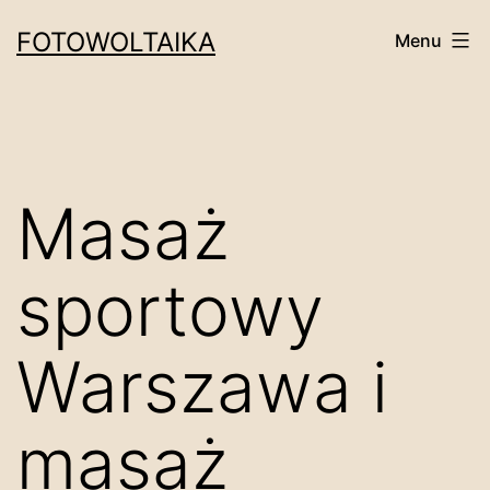
Przejdź
FOTOWOLTAIKA
Menu
do
treści
Masaż
sportowy
Warszawa i
masaż