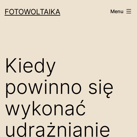
Przejdź
FOTOWOLTAIKA
Menu
do
treści
Kiedy
powinno się
wykonać
udrażnianie