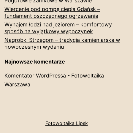
Pogotowie zamkowe w Warszawie
Wiercenie pod pompę ciepła Gdańsk –
fundament oszczędnego ogrzewania
Wynajem łodzi nad jeziorem – komfortowy
sposób na wyjątkowy wypoczynek
Nagrobki Strzegom – tradycja kamieniarska w
nowoczesnym wydaniu
Najnowsze komentarze
Komentator WordPressa
-
Fotowoltaika
Warszawa
Fotowoltaika Lipsk